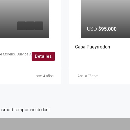
USD
$95,000
Casa Pueyrredon
Doctor Marcelo Torcuato de Alvear, Paso del Rey Centro, Paso del Rey, Partido de Moreno, Buenos Aires, 1742, Argentina
Detalles
hace 4 años
Analía Tórtora
iusmod tempor incidi dunt