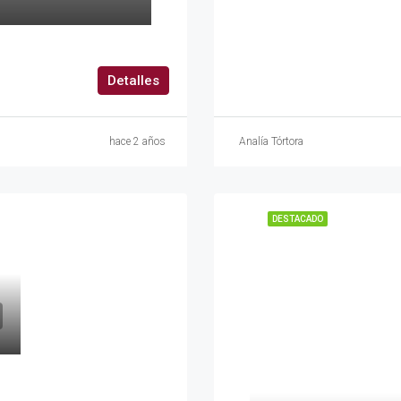
Detalles
hace 2 años
Analía Tórtora
DESTACADO