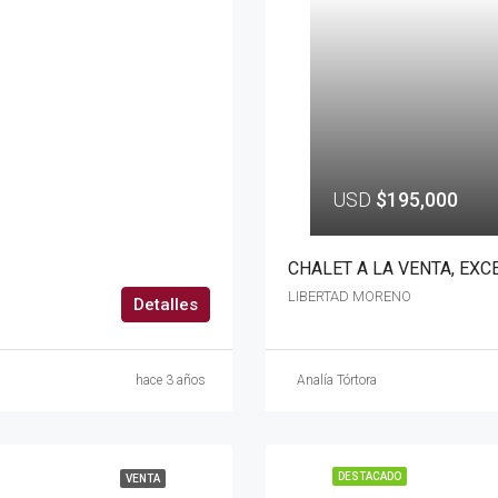
USD
$195,000
CHALET A LA VENTA, EXC
LIBERTAD MORENO
Detalles
hace 3 años
Analía Tórtora
DESTACADO
VENTA