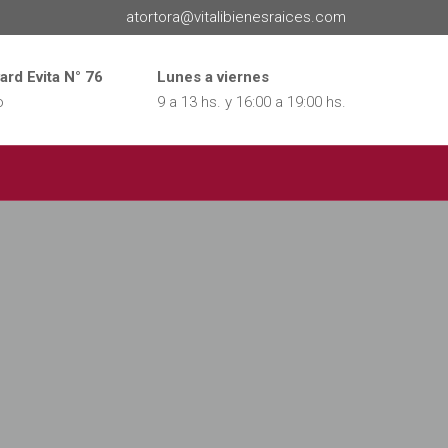
atortora@vitalibienesraices.com
ard Evita N° 76
Lunes a viernes
o
9 a 13 hs. y 16:00 a 19:00 hs.