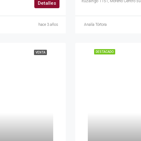
Ituzaingó 1151, Moreno Centro su
Detalles
hace 3 años
Analía Tórtora
DESTACADO
VENTA