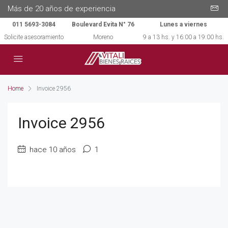
Más de 20 años de experiencia
011 5693-3084
Boulevard Evita N° 76
Lunes a viernes
Solicite asesoramiento
Moreno
9 a 13 hs. y 16:00 a 19:00 hs.
Home
Invoice 2956
Invoice 2956
hace 10 años
1