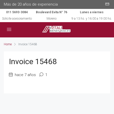
Más de 20 años de experiencia
011 5693-3084
Boulevard Evita N° 76
Lunes a viernes
Solicite asesoramiento
Moreno
9 a 13 hs. y 16:00 a 19:00 hs.
Home
Invoice 15468
Invoice 15468
hace 7 años
1