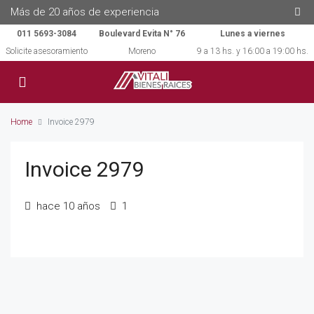
Más de 20 años de experiencia
011 5693-3084
Boulevard Evita N° 76
Lunes a viernes
Solicite asesoramiento
Moreno
9 a 13 hs. y 16:00 a 19:00 hs.
Home
Invoice 2979
Invoice 2979
hace 10 años
1