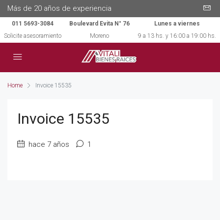
Más de 20 años de experiencia
011 5693-3084
Boulevard Evita N° 76
Lunes a viernes
Solicite asesoramiento
Moreno
9 a 13 hs. y 16:00 a 19:00 hs.
Home
Invoice 15535
Invoice 15535
hace 7 años
1