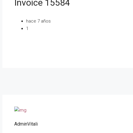
Invoice 15584
hace 7 años
1
AdminVitali