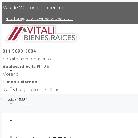
Más de 20 años de experiencia
atortora@vitalibienesraices.com
011 5693-3084
Solicite asesoramiento
Boulevard Evita N° 76
INICIO
Moreno
Lunes a viernes
Quiénes somos
9 a 13 hs. y 16:00 a 19:00 hs.
Home
Invoice 15584
Contacto
Alquiler
Venta