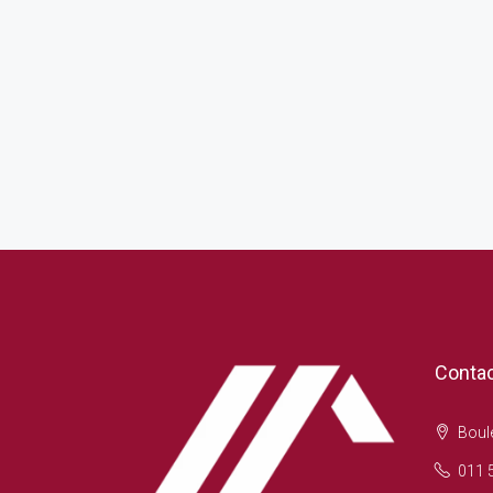
Conta
Boule
011 