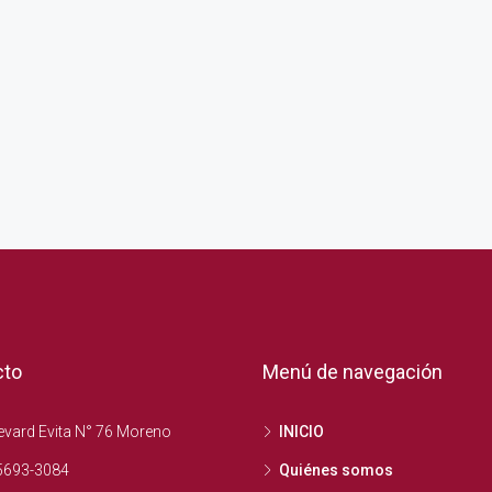
cto
Menú de navegación
vard Evita N° 76 Moreno
INICIO
5693-3084
Quiénes somos