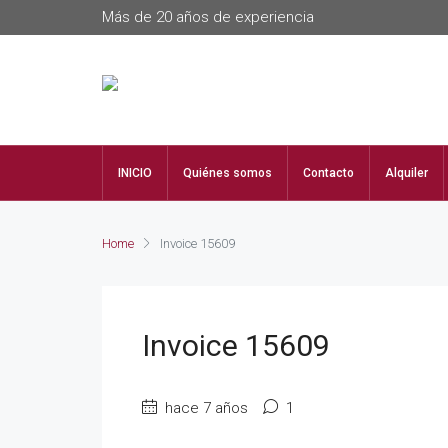
Más de 20 años de experiencia
INICIO
Quiénes somos
Contacto
Alquiler
Home
Invoice 15609
Invoice 15609
hace 7 años
1