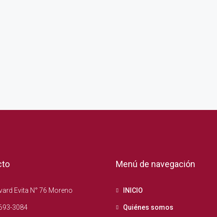
cto
Menú de navegación
ard Evita N° 76 Moreno
INICIO
693-3084
Quiénes somos