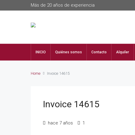
Más de 20 años de experiencia
INICIO
Quiénes somos
Contacto
Alquiler
Home
Invoice 14615
Invoice 14615
hace 7 años
1