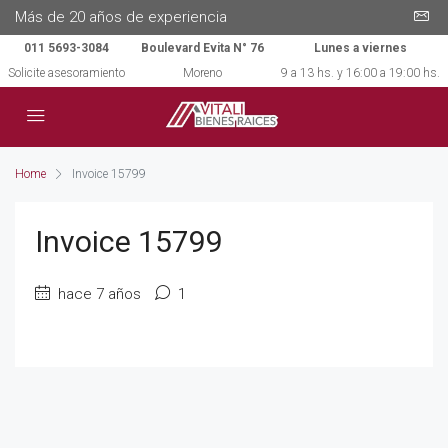
Más de 20 años de experiencia
011 5693-3084
Boulevard Evita N° 76
Lunes a viernes
Solicite asesoramiento
Moreno
9 a 13 hs. y 16:00 a 19:00 hs.
Home
Invoice 15799
Invoice 15799
hace 7 años
1