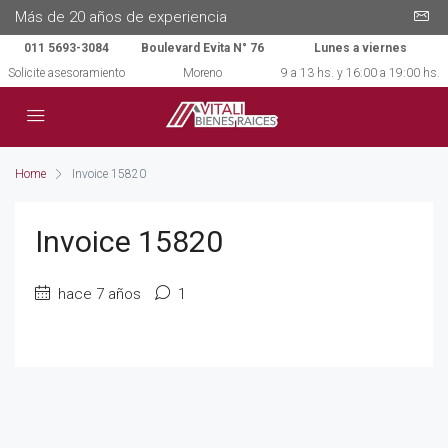
Más de 20 años de experiencia
011 5693-3084
Boulevard Evita N° 76
Lunes a viernes
Solicite asesoramiento
Moreno
9 a 13 hs. y 16:00 a 19:00 hs.
Home
Invoice 15820
Invoice 15820
hace 7 años
1