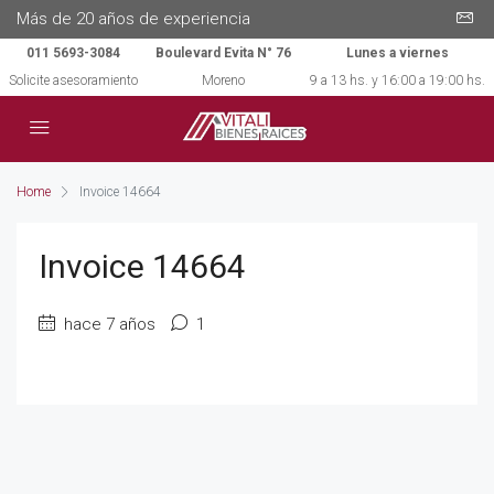
Más de 20 años de experiencia
011 5693-3084
Boulevard Evita N° 76
Lunes a viernes
Solicite asesoramiento
Moreno
9 a 13 hs. y 16:00 a 19:00 hs.
Home
Invoice 14664
Invoice 14664
hace 7 años
1