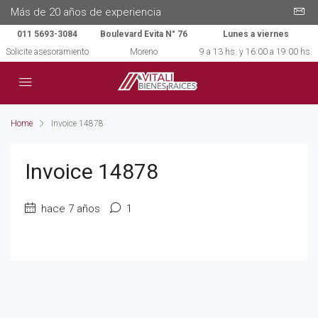
Más de 20 años de experiencia
011 5693-3084
Boulevard Evita N° 76
Lunes a viernes
Solicite asesoramiento
Moreno
9 a 13 hs. y 16:00 a 19:00 hs.
Home
Invoice 14878
Invoice 14878
hace 7 años
1