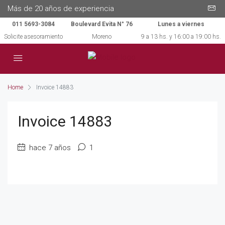
Más de 20 años de experiencia
011 5693-3084
Boulevard Evita N° 76
Lunes a viernes
Solicite asesoramiento
Moreno
9 a 13 hs. y 16:00 a 19:00 hs.
Home
Invoice 14883
Invoice 14883
hace 7 años
1