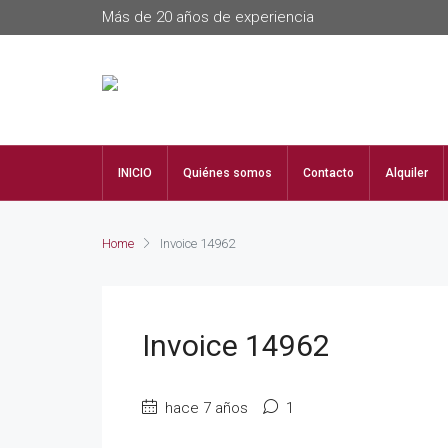
Más de 20 años de experiencia
INICIO
Quiénes somos
Contacto
Alquiler
Home
Invoice 14962
Invoice 14962
hace 7 años
1