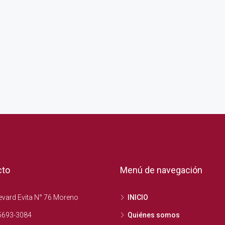
cto
Menú de navegación
vard Evita N° 76 Moreno
INICIO
5693-3084
Quiénes somos