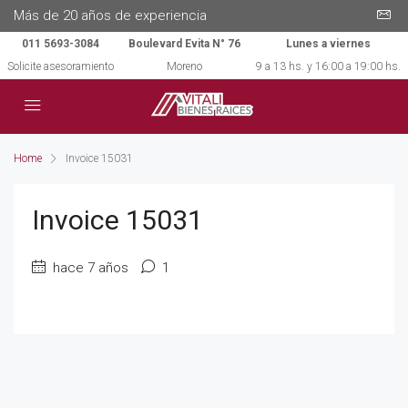
Más de 20 años de experiencia
011 5693-3084
Boulevard Evita N° 76
Lunes a viernes
Solicite asesoramiento
Moreno
9 a 13 hs. y 16:00 a 19:00 hs.
Home
Invoice 15031
Invoice 15031
hace 7 años
1