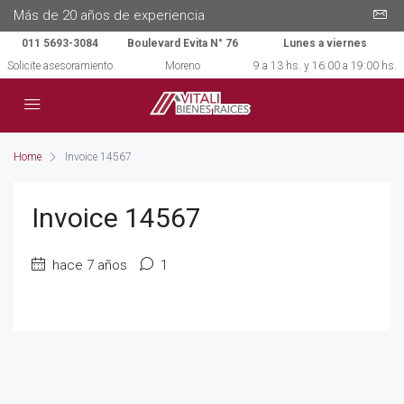
Más de 20 años de experiencia
011 5693-3084
Boulevard Evita N° 76
Lunes a viernes
Solicite asesoramiento
Moreno
9 a 13 hs. y 16:00 a 19:00 hs.
Home
Invoice 14567
Invoice 14567
hace 7 años
1