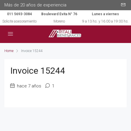
Más de 20 años de experiencia
011 5693-3084
Boulevard Evita N° 76
Lunes a viernes
Solicite asesoramiento
Moreno
9 a 13 hs. y 16:00 a 19:00 hs.
Home
Invoice 15244
Invoice 15244
hace 7 años
1