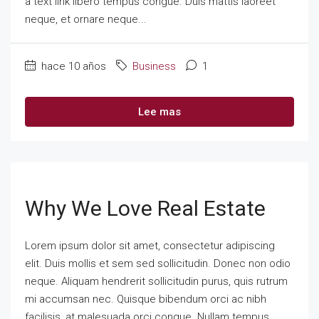
a text link libero tempus congue. Duis mattis laoreet
neque, et ornare neque...
hace 10 años
Business
1
Lee mas
Why We Love Real Estate
Lorem ipsum dolor sit amet, consectetur adipiscing
elit. Duis mollis et sem sed sollicitudin. Donec non odio
neque. Aliquam hendrerit sollicitudin purus, quis rutrum
mi accumsan nec. Quisque bibendum orci ac nibh
facilisis, at malesuada orci congue. Nullam tempus