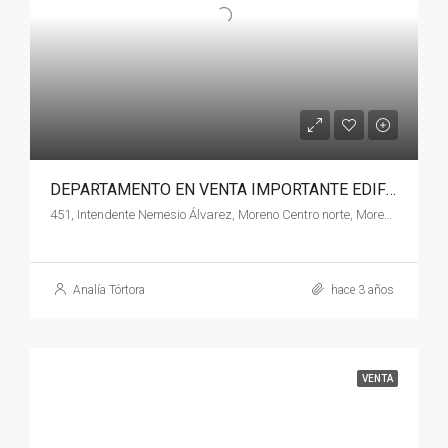
DEPARTAMENTO EN VENTA IMPORTANTE EDIFICIO EN MORENO CENTRO
451, Intendente Nemesio Álvarez, Moreno Centro norte, Moreno, Partido de Moreno, Buenos Aires, B1744, Argentina
Analía Tórtora
hace 3 años
VENTA