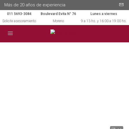
Más de 20 años de experiencia
011 5693-3084
Boulevard Evita N° 76
Lunes a viernes
Solicite asesoramiento
Moreno
9 a 13 hs. y 16:00 a 19:00 hs.